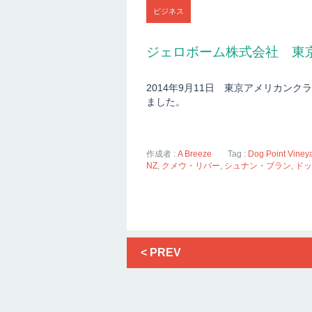
ビジネス
ジェロボーム株式会社 東
2014年9月11日 東京アメリカン
ました。
作成者 :
A Breeze
Tag :
Dog Point Viney
NZ
,
クメウ・リバー
,
シュナン・ブラン
,
ドッ
< PREV