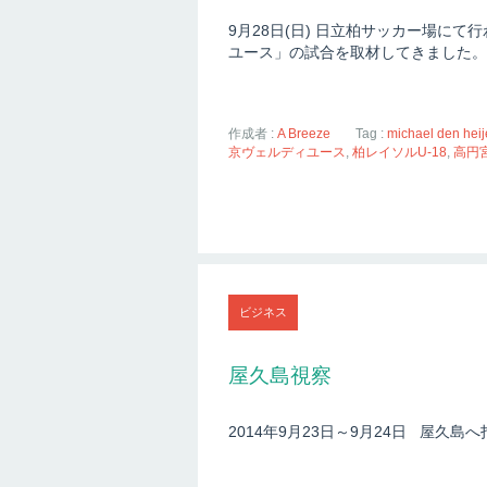
9月28日(日) 日立柏サッカー場にて行
ユース」の試合を取材してきました。 詳細
作成者 :
A Breeze
Tag :
michael den heij
京ヴェルディユース
,
柏レイソルU-18
,
高円
ビジネス
屋久島視察
2014年9月23日～9月24日 屋久