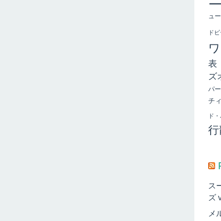
ュー
ドビ
ワ
表
ズ
パー
チ
ド・
行
ス
ズ 
メ