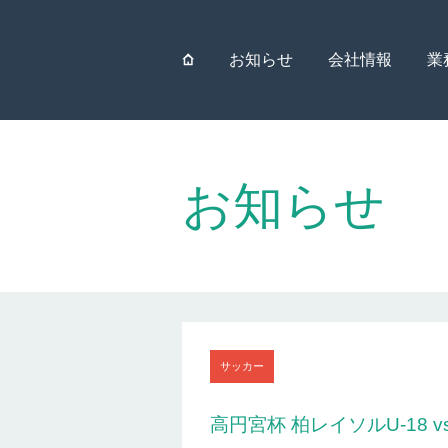
⌂
お知らせ
会社情報
業
お知らせ
サッカー
高円宮杯 柏レイソルU-18 