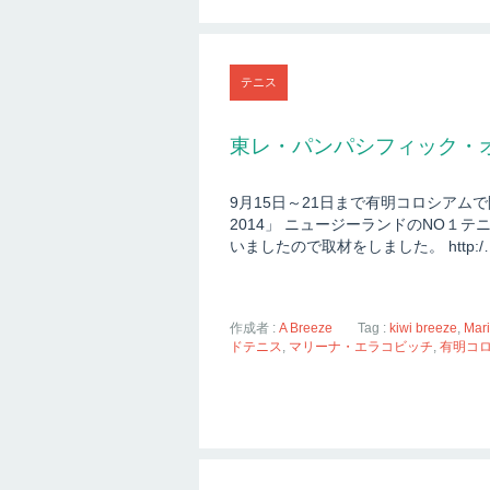
テニス
東レ・パンパシフィック・オー
9月15日～21日まで有明コロシア
2014」 ニュージーランドのNO１
いましたので取材をしました。 http:/
作成者 :
A Breeze
Tag :
kiwi breeze
,
Mari
ドテニス
,
マリーナ・エラコビッチ
,
有明コ