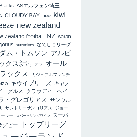
ASエルフェン埼玉
 Blacks
kiwi
CLOUDY BAY
A
HK×2
new zealand
eeze
NZ
 Zealand football
sarah
gorius
なでしこリーグ
sunwolves
ダム・トムソン
アルビ
オール
ックス新潟
アワ
ラックス
カジュアルフレンチ
キウイブリーズ
キヤノ
NZO
イーグルス
クラウディーベイ
ラ・グレゴリアス
サンウル
ズ
サントリーサンゴリアス
ジョー・
スーパ
ィーラー
スパークリングワイン
トップリーグ
ラグビー
ニュージーランド