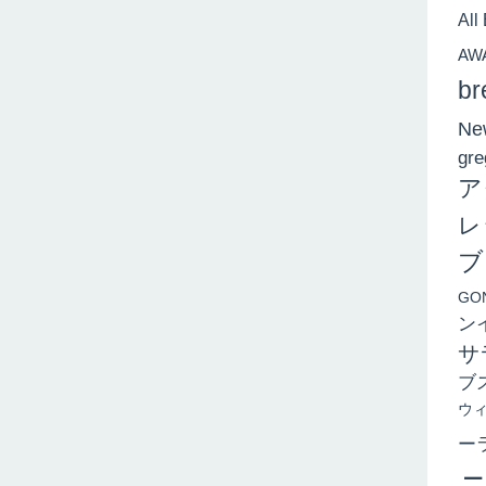
All
AW
br
New
gre
ア
レ
ブ
GO
ン
サ
ブ
ウ
ー