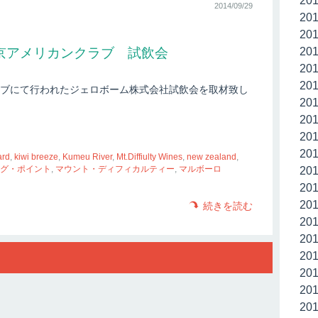
20
2014/09/29
20
20
京アメリカンクラブ 試飲会
20
20
20
クラブにて行われたジェロボーム株式会社試飲会を取材致し
20
20
20
20
ard
,
kiwi breeze
,
Kumeu River
,
Mt.Diffiulty Wines
,
new zealand
,
グ・ポイント
,
マウント・ディフィカルティー
,
マルボーロ
20
20
20
続きを読む
20
20
20
20
20
20