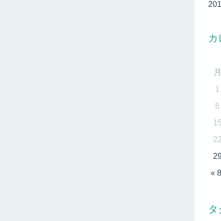
20
カ
1
8
1
2
2
« 
タ