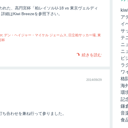
われた、高円宮杯「柏レイソルU-18 vs 東京ヴェルディ
kiw
はKiwi Breezeを参照下さい。
ア
イ
サ
er
,
デン・ヘイジャー・マイケル ジェームス
,
日立柏サッカー場
,
東
テ
宮杯
ニ
ニ
続きを読む
ビ
ラ
ワ
格
2014/09/29
海
環
記
鎌
音
島へ打ち合わせを兼ね行って参りました。
食