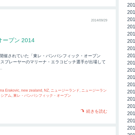
20
20
20
2014/09/29
20
20
プン 2014
20
20
20
ムで開催されていた「東レ・パンパシフィック・オープン
テニスプレーヤーのマリーナ・エラコビッチ選手が出場して
20
…
20
20
20
na Erakovic
,
new zealand
,
NZ
,
ニュージーランド
,
ニュージーラン
20
ロシアム
,
東レ・パンパシフィック・オープン
20
20
続きを読む
20
20
20