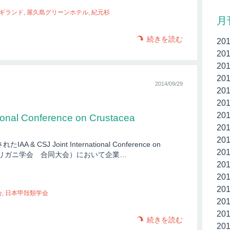
ギランド
,
屋久島グリーンホテル
,
紀元杉
月
続きを読む
20
20
20
20
2014/09/29
20
20
20
tional Conference on Crustacea
20
20
& CSJ Joint International Conference on
20
際ザリガニ学会 合同大会）において企業…
20
20
20
会
,
日本甲殻類学会
20
20
続きを読む
20