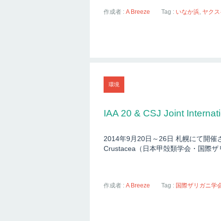
作成者 :
A Breeze
Tag :
いなか浜
,
ヤクス
環境
IAA 20 & CSJ Joint Interna
2014年9月20日～26日 札幌にて開催されたIAA 
Crustacea（日本甲殻類学会・国
作成者 :
A Breeze
Tag :
国際ザリガニ学