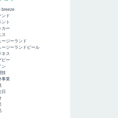
i breeze
テンド
ベント
ッカー
ニス
ュージーランド
ュージーランドビール
ジネス
グビー
イン
闘技
外事業
境
念日
倉
楽
品