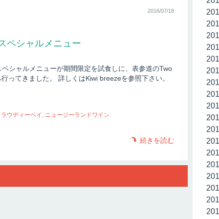
20
2016/07/18
20
20
20
eスペシャルメニュー
20
20
eスペシャルメニューが期間限定を試食しに、表参道のTwo
20
’sへ行ってきました。 詳しくはKiwi breezeを参照下さい。
20
20
20
クラウディーベイ
,
ニュージーランドワイン
20
20
続きを読む
20
20
20
20
20
20
20