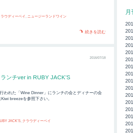
月
クラウディーベイ
,
ニュージーランドワイン
20
20
続きを読む
20
20
20
2016/07/18
20
20
20
 ランチver in RUBY JACK’S
20
20
て行われた「Wine Dinner」にランチの会とディナーの会
20
wi breezeを参照下さい。
20
20
20
UBY JACK’S
,
クラウディーベイ
20
20