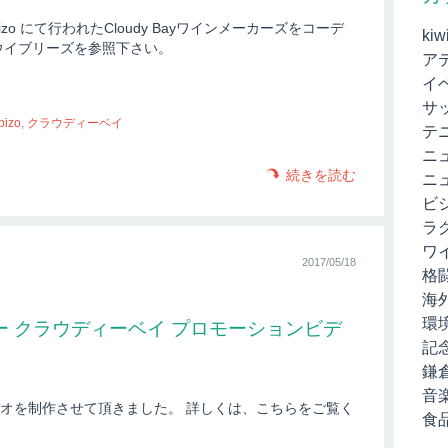
o にて行われたCloudy Bayワインメーカーズをコーデ
kiw
ウイブリーズを参照下さい。
ア
イ
サ
bizo
,
クラウディーベイ
テ
ニ
続きを読む
ニ
ビ
ラ
ワ
2017/05/18
格
海
環
 クラウディーベイ プロモーションビデ
記
鎌
音
オを制作させて頂きました。 詳しくは、こちらをご覧く
食