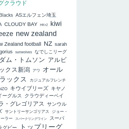
グクラウド
ASエルフェン埼玉
 Blacks
kiwi
CLOUDY BAY
A
HK×2
new zealand
eeze
NZ
 Zealand football
sarah
gorius
なでしこリーグ
sunwolves
ダム・トムソン
アルビ
オール
ックス新潟
アワ
ラックス
カジュアルフレンチ
キウイブリーズ
キヤノ
NZO
イーグルス
クラウディーベイ
ラ・グレゴリアス
サンウル
ズ
サントリーサンゴリアス
ジョー・
スーパ
ィーラー
スパークリングワイン
トップリーグ
ラグビー