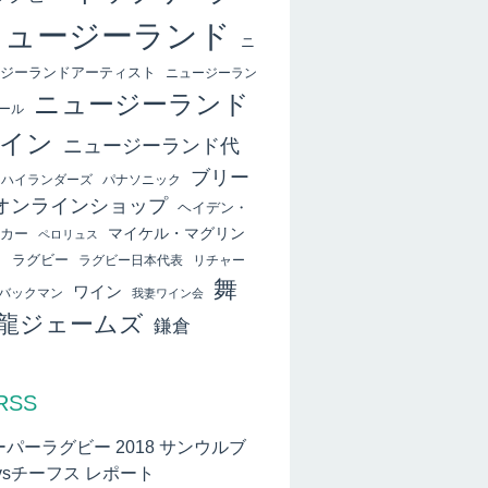
ニュージーランド
ニ
ジーランドアーティスト
ニュージーラン
ニュージーランド
ール
イン
ニュージーランド代
ブリー
ハイランダーズ
パナソニック
オンラインショップ
ヘイデン・
マイケル・マグリン
カー
ペロリュス
ィ
ラグビー
ラグビー日本代表
リチャー
舞
ワイン
バックマン
我妻ワイン会
龍ジェームズ
鎌倉
RSS
ーパーラグビー 2018 サンウルブ
vsチーフス レポート