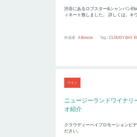
渋谷にあるロブスター&シャンパンEbiz
ィネート致しました。 詳しくは、キ
作成者 :
A Breeze
Tag :
CLOUDY BAY
,
E
ワイン
ニュージーランドワイナリー
オ紹介
クラウディーベイプロモーションビデ
ださい。