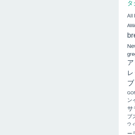
タ
All
AW
br
New
gre
ア
レ
ブ
GO
ン
サ
ブ
ウ
ー