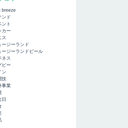
i breeze
テンド
ベント
ッカー
ニス
ュージーランド
ュージーランドビール
ジネス
グビー
イン
闘技
外事業
境
念日
倉
楽
品