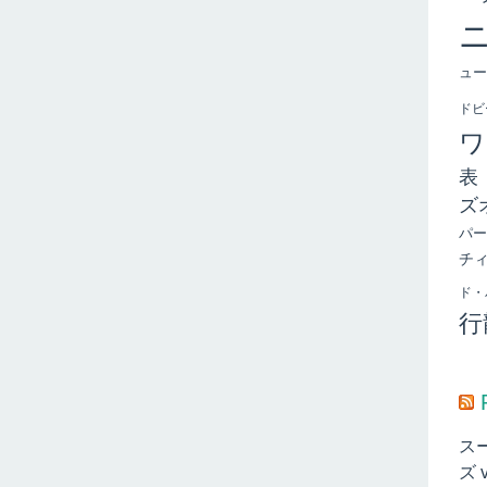
ュー
ドビ
ワ
表
ズ
パー
チ
ド・
行
ス
ズ 