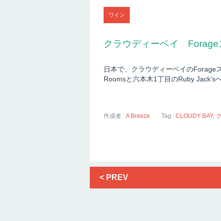
ワイン
クラウディーベイ Forag
日本で、クラウディーベイのForag
Roomsと六本木1丁目のRuby Jack
作成者 :
A Breeze
Tag :
CLOUDY BAY
,
< PREV