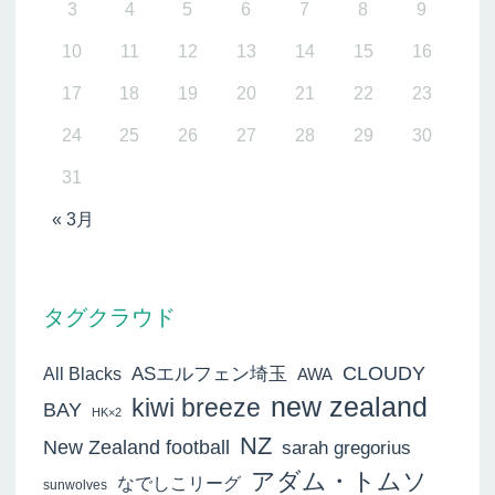
3
4
5
6
7
8
9
10
11
12
13
14
15
16
17
18
19
20
21
22
23
24
25
26
27
28
29
30
31
« 3月
タグクラウド
ASエルフェン埼玉
CLOUDY
All Blacks
AWA
new zealand
kiwi breeze
BAY
HK×2
NZ
New Zealand football
sarah gregorius
アダム・トムソ
なでしこリーグ
sunwolves