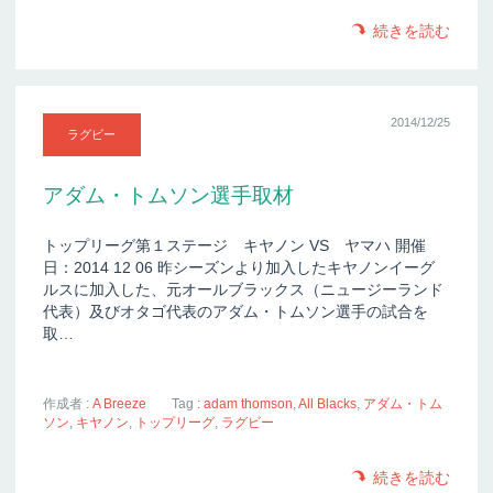
続きを読む
2014/12/25
ラグビー
アダム・トムソン選手取材
トップリーグ第１ステージ キヤノン VS ヤマハ 開催
日：2014 12 06 昨シーズンより加入したキヤノンイーグ
ルスに加入した、元オールブラックス（ニュージーランド
代表）及びオタゴ代表のアダム・トムソン選手の試合を
取…
作成者 :
A Breeze
Tag :
adam thomson
,
All Blacks
,
アダム・トム
ソン
,
キヤノン
,
トップリーグ
,
ラグビー
続きを読む