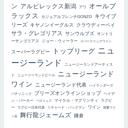
オールブ
ン
アルビレックス新潟
アワ
ラックス
キウイブ
カジュアルフレンチGONZO
リーズ
キヤノンイーグルス
クラウディーベイ
サラ・グレゴリアス
サンウルブズ
サントリ
ーサンゴリアス
ジョー・ウィーラー
スパークリングワイン
ニュ
トップリーグ
スーパーラグビー
ージーランド
ニュージーランドアーティス
ニュージーランド
ト
ニュージーランドビール
ワイン
ニュージーランド代表
ハイランダーズ
ブリーズオンラインショップ
ヘイデ
パナソニック
マイケル・マグリンチィ
ン・パーカー
ラグビ
ペロリュス
ワイン
ー
ラグビー日本代表
リチャード・バックマン
我妻ワイ
舞行龍ジェームズ
鎌倉
ン会