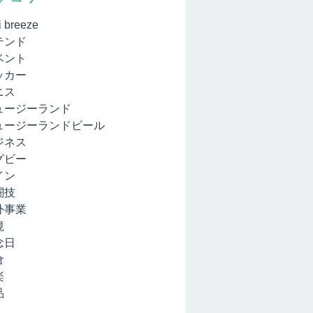
i breeze
テンド
ベント
ッカー
ニス
ュージーランド
ュージーランドビール
ジネス
グビー
イン
闘技
外事業
境
念日
倉
楽
品