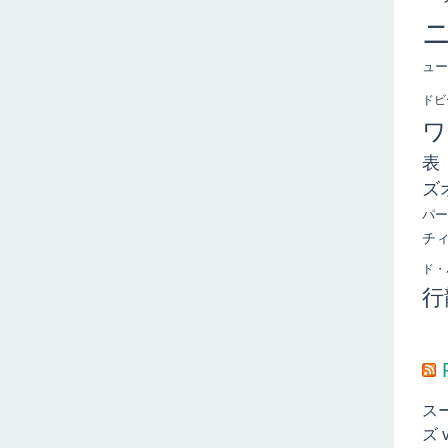
ュー
ドビ
ワ
表
ズ
パー
チ
ド・
行
ス
ズ 