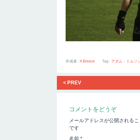
作成者 :
A Breeze
Tag :
アダム・トムソ
< PREV
コメントをどうぞ
メールアドレスが公開されるこ
です
名前
*