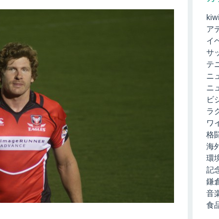
kiw
ア
イ
サ
テ
ニ
ニ
ビ
ラ
ワ
格
海
環
記
鎌
音
食