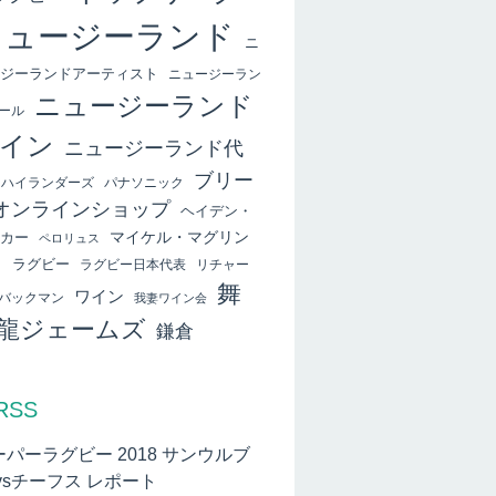
ニュージーランド
ニ
ジーランドアーティスト
ニュージーラン
ニュージーランド
ール
イン
ニュージーランド代
ブリー
ハイランダーズ
パナソニック
オンラインショップ
ヘイデン・
マイケル・マグリン
カー
ペロリュス
ィ
ラグビー
ラグビー日本代表
リチャー
舞
ワイン
バックマン
我妻ワイン会
龍ジェームズ
鎌倉
RSS
ーパーラグビー 2018 サンウルブ
vsチーフス レポート