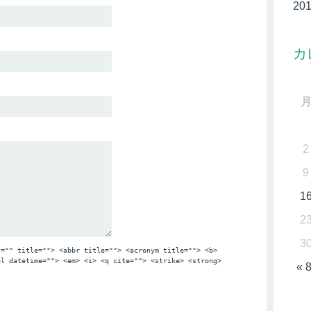
20
カ
2
9
1
2
3
f="" title=""> <abbr title=""> <acronym title=""> <b>
el datetime=""> <em> <i> <q cite=""> <strike> <strong>
« 