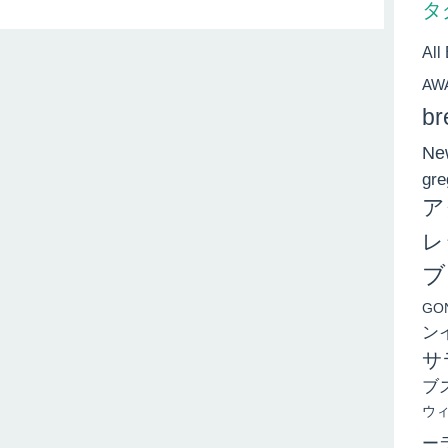
タ
All
AW
br
New
gre
ア
レ
ブ
GO
ン
サ
ブ
ウ
ー