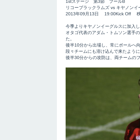
1stステージ 第3節 プールB
リコーブラックラムズ vs キヤノンイ
2013年09月13日 19:00Kick O
今季よりキヤノンイーグルスに加入し
オタゴ代表のアダム・トムソン選手の
た。
後半10分から出場し、常にボールへ
段々チームにも溶け込んで来たように
後半30分からの攻防は、両チームの