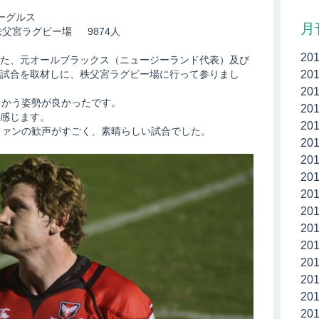
ーグルス
月
ff 秩父宮ラグビー場 9874人
20
た、元オールブラックス（ニュージーランド代表）及び
20
試合を取材しに、秩父宮ラグビー場に行って参りまし
20
向かう姿勢が良かったです。
20
感じます。
20
ファンの歓声がすごく、素晴らしい試合でした。
20
20
20
20
20
20
20
20
20
20
20