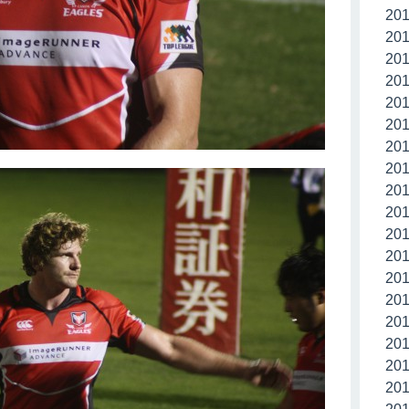
20
20
20
20
20
20
20
20
20
20
20
20
20
20
20
20
20
20