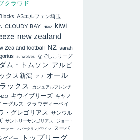
グクラウド
ASエルフェン埼玉
 Blacks
kiwi
CLOUDY BAY
A
HK×2
new zealand
eeze
NZ
 Zealand football
sarah
gorius
なでしこリーグ
sunwolves
ダム・トムソン
アルビ
オール
ックス新潟
アワ
ラックス
カジュアルフレンチ
キウイブリーズ
キヤノ
NZO
イーグルス
クラウディーベイ
ラ・グレゴリアス
サンウル
ズ
サントリーサンゴリアス
ジョー・
スーパ
ィーラー
スパークリングワイン
トップリーグ
ラグビー