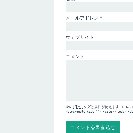
メールアドレス
*
ウェブサイト
コメント
次の
HTML
タグと属性が使えます:
<a hre
<blockquote cite=""> <cite> <code> <d