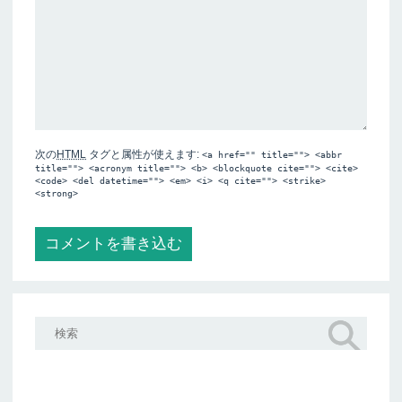
次の
HTML
タグと属性が使えます:
<a href="" title=""> <abbr
title=""> <acronym title=""> <b> <blockquote cite=""> <cite>
<code> <del datetime=""> <em> <i> <q cite=""> <strike>
<strong>