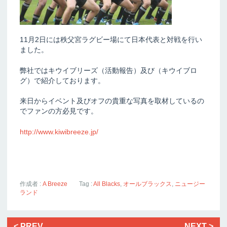
11月2日には秩父宮ラグビー場にて日本代表と対戦を行い
ました。
弊社ではキウイブリーズ（活動報告）及び（キウイブロ
グ）で紹介しております。
来日からイベント及びオフの貴重な写真を取材しているの
でファンの方必見です。
http://www.kiwibreeze.jp/
作成者 :
A Breeze
Tag :
All Blacks
,
オールブラックス
,
ニュージー
ランド
< PREV
NEXT >