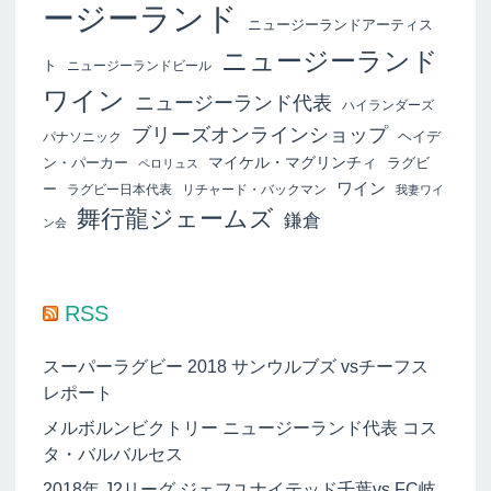
ージーランド
ニュージーランドアーティス
ニュージーランド
ト
ニュージーランドビール
ワイン
ニュージーランド代表
ハイランダーズ
ブリーズオンラインショップ
ヘイデ
パナソニック
マイケル・マグリンチィ
ン・パーカー
ラグビ
ペロリュス
ワイン
ー
ラグビー日本代表
リチャード・バックマン
我妻ワイ
舞行龍ジェームズ
鎌倉
ン会
RSS
スーパーラグビー 2018 サンウルブズ vsチーフス
レポート
メルボルンビクトリー ニュージーランド代表 コス
タ・バルバルセス
2018年 J2リーグ ジェフユナイテッド千葉vs FC岐