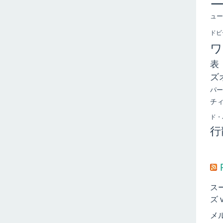
ュー
ドビ
ワ
表
ズ
パー
チ
ド・
行
ス
ズ 
メ