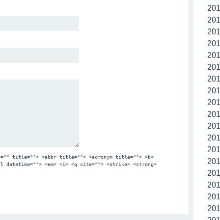
20
20
20
20
20
20
20
20
20
20
20
20
20
f="" title=""> <abbr title=""> <acronym title=""> <b>
20
el datetime=""> <em> <i> <q cite=""> <strike> <strong>
20
20
20
20