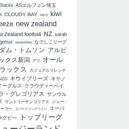
ASエルフェン埼玉
 Blacks
kiwi
CLOUDY BAY
A
HK×2
new zealand
eeze
NZ
 Zealand football
sarah
gorius
なでしこリーグ
sunwolves
ダム・トムソン
アルビ
オール
ックス新潟
アワ
ラックス
カジュアルフレンチ
キウイブリーズ
キヤノ
NZO
イーグルス
クラウディーベイ
ラ・グレゴリアス
サンウル
ズ
サントリーサンゴリアス
ジョー・
スーパ
ィーラー
スパークリングワイン
トップリーグ
ラグビー
ニュージーランド