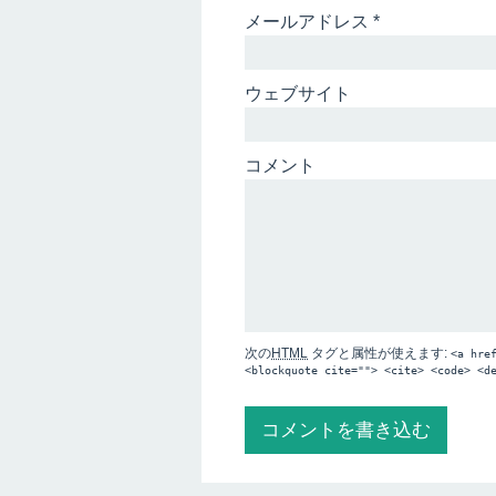
メールアドレス
*
ウェブサイト
コメント
次の
HTML
タグと属性が使えます:
<a hre
<blockquote cite=""> <cite> <code> <d