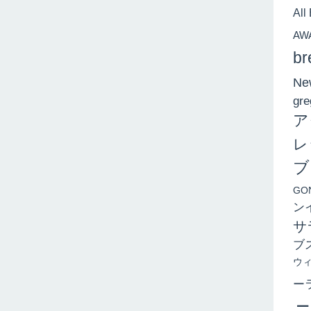
All
AW
br
New
gre
ア
レ
ブ
GO
ン
サ
ブ
ウ
ー