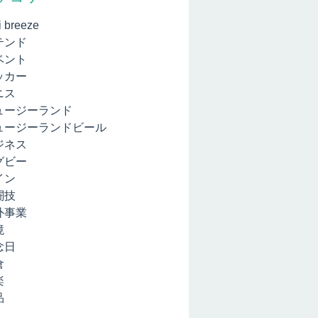
i breeze
テンド
ベント
ッカー
ニス
ュージーランド
ュージーランドビール
ジネス
グビー
イン
闘技
外事業
境
念日
倉
楽
品