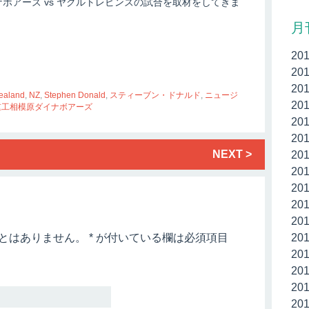
ナボアーズ vs ヤクルトレビンズの試合を取材をしてきま
月
20
20
20
ealand
,
NZ
,
Stephen Donald
,
スティーブン・ドナルド
,
ニュージ
20
重工相模原ダイナボアーズ
20
20
NEXT >
20
20
20
20
20
とはありません。
*
が付いている欄は必須項目
20
20
20
20
20