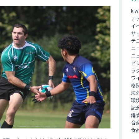
kiw
ア
イ
サ
テ
ニ
ニ
ビ
ラ
ワ
格
海
環
記
鎌
音
食