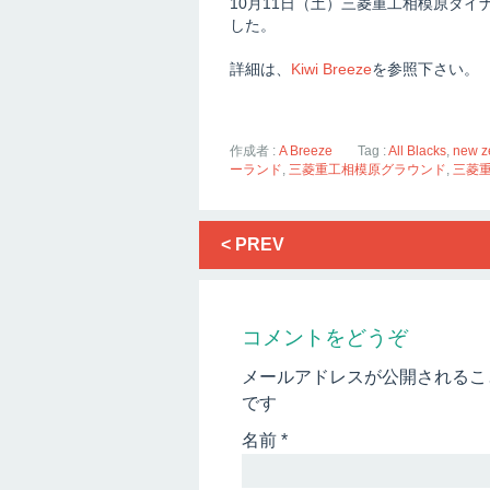
10月11日（土）三菱重工相模原ダイ
した。
詳細は、
Kiwi Breeze
を参照下さい。
作成者 :
A Breeze
Tag :
All Blacks
,
new z
ーランド
,
三菱重工相模原グラウンド
,
三菱
< PREV
コメントをどうぞ
メールアドレスが公開されるこ
です
名前
*