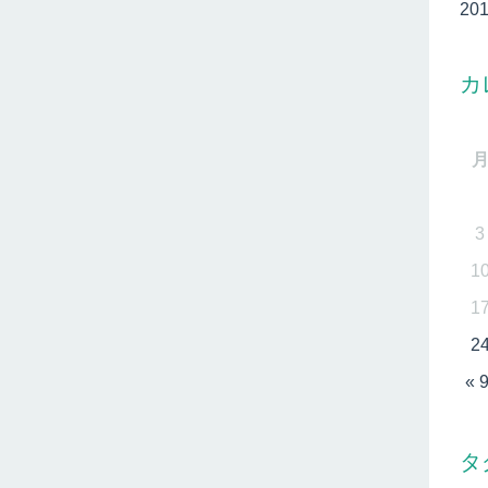
20
カ
3
1
1
2
« 
タ