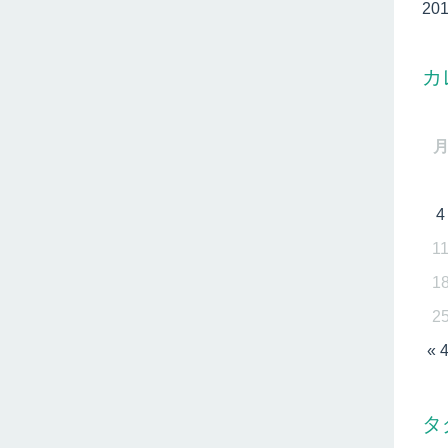
20
カ
4
1
1
2
« 
タ