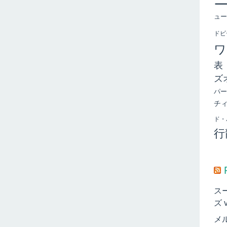
ュー
ドビ
ワ
表
ズ
パー
チ
ド・
行
ス
ズ 
メ