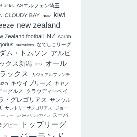
ASエルフェン埼玉
 Blacks
kiwi
CLOUDY BAY
A
HK×2
new zealand
eeze
NZ
 Zealand football
sarah
gorius
なでしこリーグ
sunwolves
ダム・トムソン
アルビ
オール
ックス新潟
アワ
ラックス
カジュアルフレンチ
キウイブリーズ
キヤノ
NZO
イーグルス
クラウディーベイ
ラ・グレゴリアス
サンウル
ズ
サントリーサンゴリアス
ジョー・
スーパ
ィーラー
スパークリングワイン
トップリーグ
ラグビー
ニュージーランド