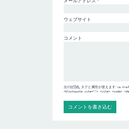
メールアドレス
*
ウェブサイト
コメント
次の
HTML
タグと属性が使えます:
<a hre
<blockquote cite=""> <cite> <code> <d