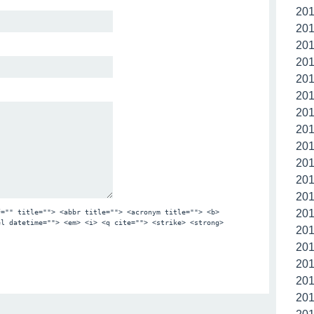
20
20
20
20
20
20
20
20
20
20
20
20
20
f="" title=""> <abbr title=""> <acronym title=""> <b>
el datetime=""> <em> <i> <q cite=""> <strike> <strong>
20
20
20
20
20