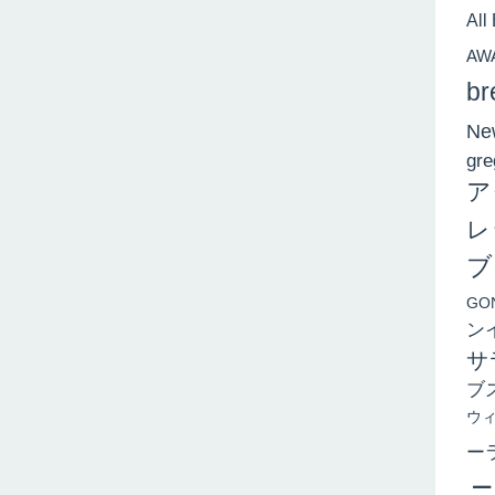
All
AW
br
New
gre
ア
レ
ブ
GO
ン
サ
ブ
ウ
ー