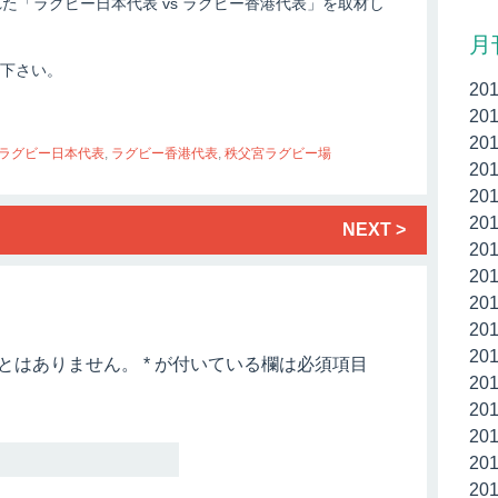
た「ラグビー日本代表 vs ラグビー香港代表」を取材し
月
下さい。
20
20
20
ラグビー日本代表
,
ラグビー香港代表
,
秩父宮ラグビー場
20
20
20
NEXT >
20
20
20
20
20
とはありません。
*
が付いている欄は必須項目
20
20
20
20
20