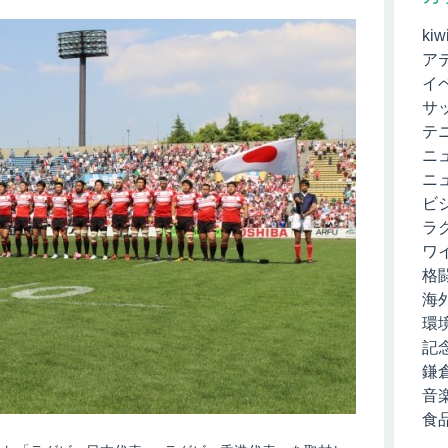
kiw
ア
イ
サ
テ
ニ
ニ
ビ
ラ
ワ
格
海
環
記
鎌
音
食