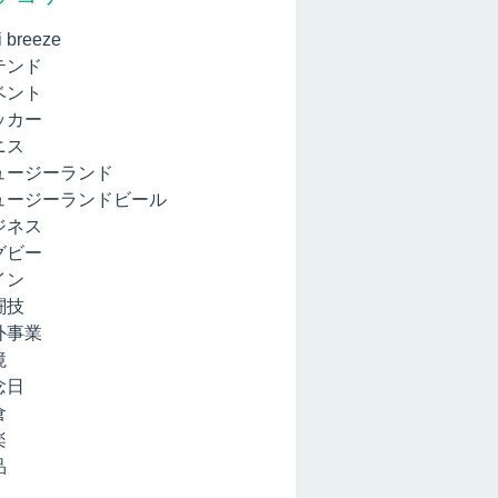
i breeze
テンド
ベント
ッカー
ニス
ュージーランド
ュージーランドビール
ジネス
グビー
イン
闘技
外事業
境
念日
倉
楽
品