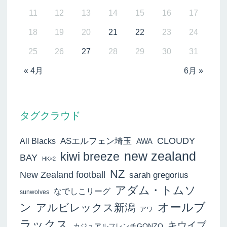
11
12
13
14
15
16
17
18
19
20
21
22
23
24
25
26
27
28
29
30
31
« 4月
6月 »
タグクラウド
ASエルフェン埼玉
CLOUDY
All Blacks
AWA
new zealand
kiwi breeze
BAY
HK×2
NZ
New Zealand football
sarah gregorius
アダム・トムソ
なでしこリーグ
sunwolves
オールブ
ン
アルビレックス新潟
アワ
ラックス
キウイブ
カジュアルフレンチGONZO