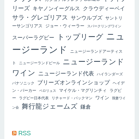
リーズ
キヤノンイーグルス
クラウディーベイ
サラ・グレゴリアス
サンウルブズ
サントリ
ーサンゴリアス
ジョー・ウィーラー
スパークリングワイン
ニュ
トップリーグ
スーパーラグビー
ージーランド
ニュージーランドアーティス
ニュージーランド
ト
ニュージーランドビール
ワイン
ニュージーランド代表
ハイランダーズ
ブリーズオンラインショップ
ヘイデ
パナソニック
マイケル・マグリンチィ
ン・パーカー
ラグビ
ペロリュス
ワイン
ー
ラグビー日本代表
リチャード・バックマン
我妻ワイ
舞行龍ジェームズ
鎌倉
ン会
RSS