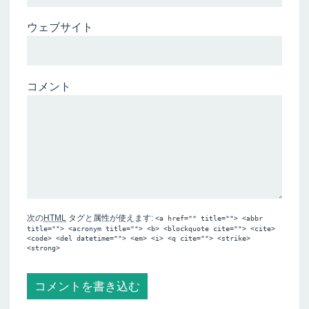
ウェブサイト
コメント
次の
HTML
タグと属性が使えます:
<a href="" title=""> <abbr
title=""> <acronym title=""> <b> <blockquote cite=""> <cite>
<code> <del datetime=""> <em> <i> <q cite=""> <strike>
<strong>