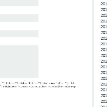
20
20
20
20
20
20
20
20
20
20
20
20
20
20
f="" title=""> <abbr title=""> <acronym title=""> <b>
20
el datetime=""> <em> <i> <q cite=""> <strike> <strong>
20
20
20