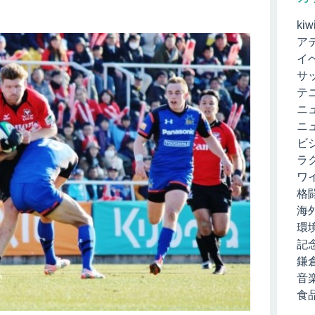
kiw
ア
イ
サ
テ
ニ
ニ
ビ
ラ
ワ
格
海
環
記
鎌
音
食