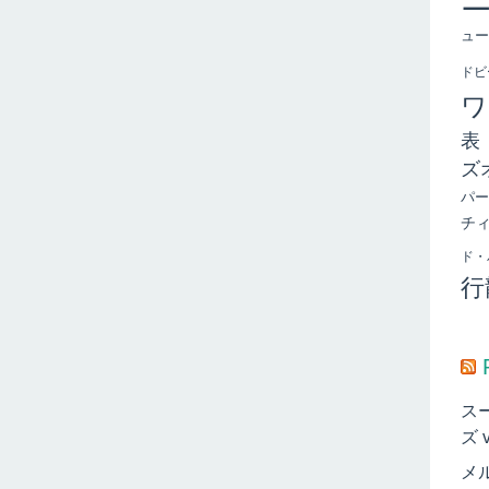
ュー
ドビ
ワ
表
ズ
パー
チ
ド・
行
ス
ズ 
メ