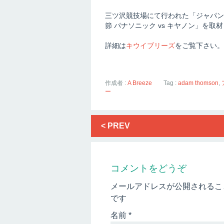
三ツ沢競技場にて行われた「ジャパンラグビー 
節 パナソニック vs キヤノン」を取
詳細は
キウイブリーズ
をご覧下さい。
作成者 :
A Breeze
Tag :
adam thomson
,
ー
< PREV
コメントをどうぞ
メールアドレスが公開されるこ
です
名前
*