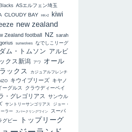
ASエルフェン埼玉
 Blacks
kiwi
CLOUDY BAY
A
HK×2
new zealand
eeze
NZ
 Zealand football
sarah
gorius
なでしこリーグ
sunwolves
ダム・トムソン
アルビ
オール
ックス新潟
アワ
ラックス
カジュアルフレンチ
キウイブリーズ
キヤノ
NZO
イーグルス
クラウディーベイ
ラ・グレゴリアス
サンウル
ズ
サントリーサンゴリアス
ジョー・
スーパ
ィーラー
スパークリングワイン
トップリーグ
ラグビー
ニュージーランド