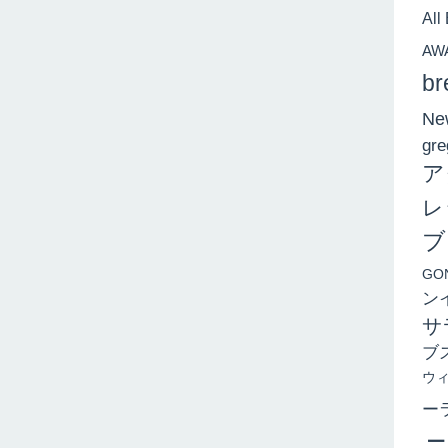
All
AW
br
New
gre
ア
レ
ブ
GO
ン
サ
ブ
ウ
ー