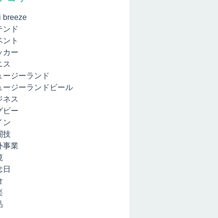
i breeze
テンド
ベント
ッカー
ニス
ュージーランド
ュージーランドビール
ジネス
グビー
イン
闘技
外事業
境
念日
倉
楽
品