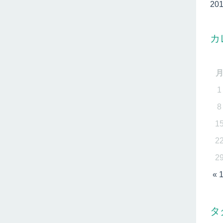
20
カ
1
8
1
2
2
« 
タ