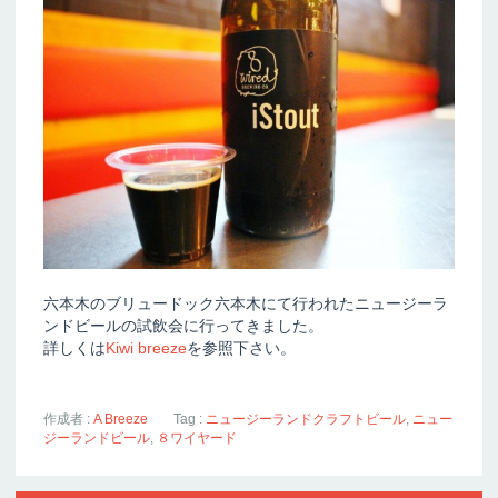
六本木のブリュードック六本木にて行われたニュージーラ
ンドビールの試飲会に行ってきました。
詳しくは
Kiwi breeze
を参照下さい。
作成者 :
A Breeze
Tag :
ニュージーランドクラフトビール
,
ニュー
ジーランドビール
,
８ワイヤード