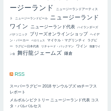
ージーランド
ニュージーランドアーティス
ニュージーランド
ト
ニュージーランドビール
ワイン
ニュージーランド代表
ハイランダーズ
ブリーズオンラインショップ
ヘイデ
パナソニック
マイケル・マグリンチィ
ン・パーカー
ラグビ
ペロリュス
ワイン
ー
ラグビー日本代表
リチャード・バックマン
我妻ワイ
舞行龍ジェームズ
鎌倉
ン会
RSS
スーパーラグビー 2018 サンウルブズ vsチーフス
レポート
メルボルンビクトリー ニュージーランド代表 コス
タ・バルバルセス