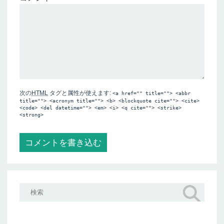
次の
HTML
タグと属性が使えます:
<a href="" title=""> <abbr
title=""> <acronym title=""> <b> <blockquote cite=""> <cite>
<code> <del datetime=""> <em> <i> <q cite=""> <strike>
<strong>