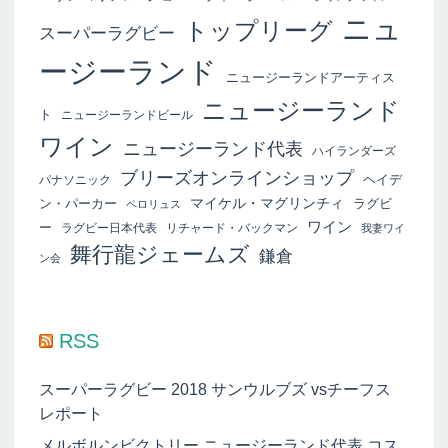
ニュ
トップリーグ
スーパーラグビー
ージーランド
ニュージーランドアーティス
ニュージーランド
ト
ニュージーランドビール
ワイン
ニュージーランド代表
ハイランダーズ
ブリーズオンラインショップ
ヘイデ
パナソニック
マイケル・マグリンチィ
ン・パーカー
ラグビ
ペロリュス
ワイン
ー
ラグビー日本代表
リチャード・バックマン
我妻ワイ
舞行龍ジェームズ
鎌倉
ン会
RSS
スーパーラグビー 2018 サンウルブズ vsチーフス
レポート
メルボルンビクトリー ニュージーランド代表 コス