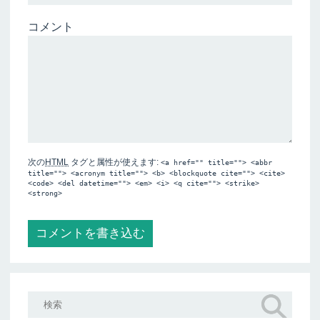
コメント
次の
HTML
タグと属性が使えます:
<a href="" title=""> <abbr
title=""> <acronym title=""> <b> <blockquote cite=""> <cite>
<code> <del datetime=""> <em> <i> <q cite=""> <strike>
<strong>