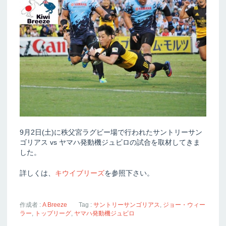
9月2日(土)に秩父宮ラグビー場で行われたサントリーサン
ゴリアス vs ヤマハ発動機ジュビロの試合を取材してきま
した。
詳しくは、
キウイブリーズ
を参照下さい。
作成者 :
A Breeze
Tag :
サントリーサンゴリアス
,
ジョー・ウィー
ラー
,
トップリーグ
,
ヤマハ発動機ジュビロ