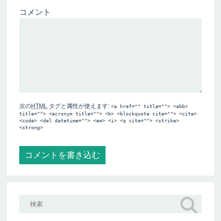
コメント
次の
HTML
タグと属性が使えます:
<a href="" title=""> <abbr
title=""> <acronym title=""> <b> <blockquote cite=""> <cite>
<code> <del datetime=""> <em> <i> <q cite=""> <strike>
<strong>