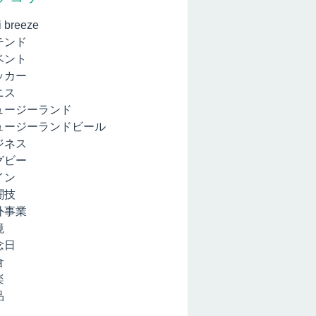
i breeze
テンド
ベント
ッカー
ニス
ュージーランド
ュージーランドビール
ジネス
グビー
イン
闘技
外事業
境
念日
倉
楽
品