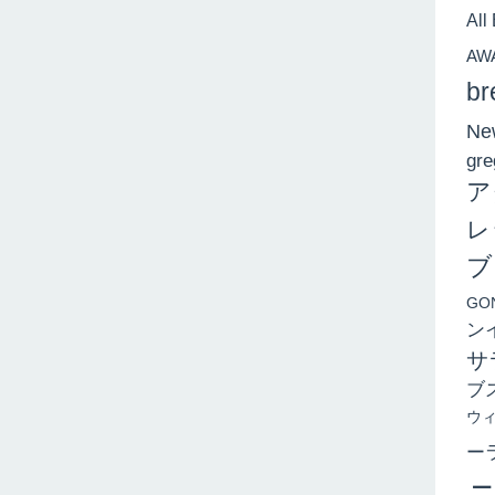
All
AW
br
New
gre
ア
レ
ブ
GO
ン
サ
ブ
ウ
ー