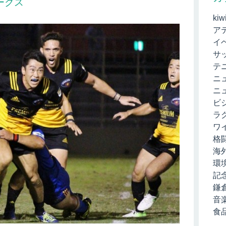
ークス
kiw
ア
イ
サ
テ
ニ
ニ
ビ
ラ
ワ
格
海
環
記
鎌
音
食