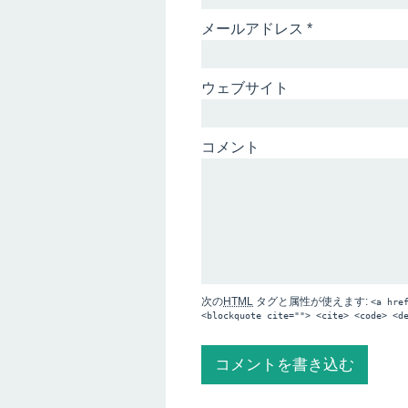
メールアドレス
*
ウェブサイト
コメント
次の
HTML
タグと属性が使えます:
<a hre
<blockquote cite=""> <cite> <code> <d