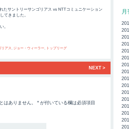
れたサントリーサンゴリアス vs NTTコミュニケーション
月
してきました。
20
い。
20
20
20
ゴリアス
,
ジョー・ウィーラー
,
トップリーグ
20
20
20
NEXT >
20
20
20
20
20
とはありません。
*
が付いている欄は必須項目
20
20
20
20