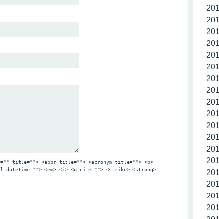
20
20
20
20
20
20
20
20
20
20
20
20
20
20
f="" title=""> <abbr title=""> <acronym title=""> <b>
el datetime=""> <em> <i> <q cite=""> <strike> <strong>
20
20
20
20