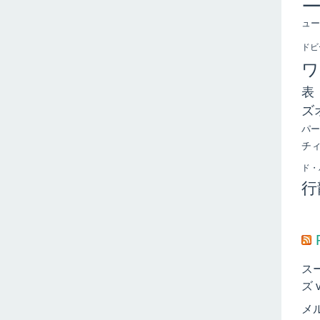
ュー
ドビ
ワ
表
ズ
パー
チ
ド・
行
ス
ズ 
メ