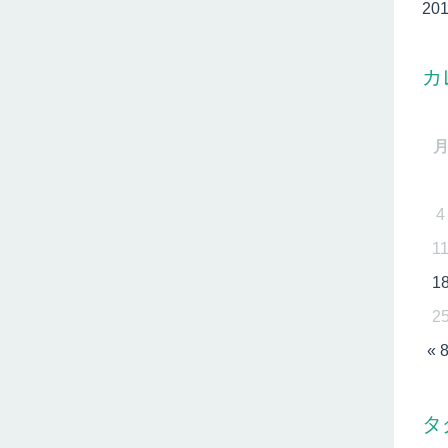
20
カ
4
1
1
2
« 
タ