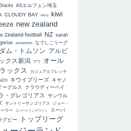
ASエルフェン埼玉
 Blacks
kiwi
CLOUDY BAY
A
HK×2
new zealand
eeze
NZ
 Zealand football
sarah
gorius
なでしこリーグ
sunwolves
ダム・トムソン
アルビ
オール
ックス新潟
アワ
ラックス
カジュアルフレンチ
キウイブリーズ
キヤノ
NZO
イーグルス
クラウディーベイ
ラ・グレゴリアス
サンウル
ズ
サントリーサンゴリアス
ジョー・
スーパ
ィーラー
スパークリングワイン
トップリーグ
ラグビー
ニュージーランド