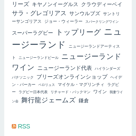
リーズ
キヤノンイーグルス
クラウディーベイ
サラ・グレゴリアス
サンウルブズ
サントリ
ーサンゴリアス
ジョー・ウィーラー
スパークリングワイン
ニュ
トップリーグ
スーパーラグビー
ージーランド
ニュージーランドアーティス
ニュージーランド
ト
ニュージーランドビール
ワイン
ニュージーランド代表
ハイランダーズ
ブリーズオンラインショップ
ヘイデ
パナソニック
マイケル・マグリンチィ
ン・パーカー
ラグビ
ペロリュス
ワイン
ー
ラグビー日本代表
リチャード・バックマン
我妻ワイ
舞行龍ジェームズ
鎌倉
ン会
RSS