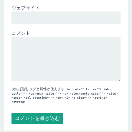
ウェブサイト
コメント
次の
HTML
タグと属性が使えます:
<a href="" title=""> <abbr
title=""> <acronym title=""> <b> <blockquote cite=""> <cite>
<code> <del datetime=""> <em> <i> <q cite=""> <strike>
<strong>