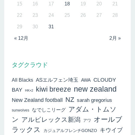
15
16
17
18
19
20
21
22
23
24
25
26
27
28
29
30
31
« 12月
2月 »
タグクラウド
ASエルフェン埼玉
CLOUDY
All Blacks
AWA
new zealand
kiwi breeze
BAY
HK×2
NZ
New Zealand football
sarah gregorius
アダム・トムソ
なでしこリーグ
sunwolves
オールブ
ン
アルビレックス新潟
アワ
ラックス
キウイブ
カジュアルフレンチGONZO